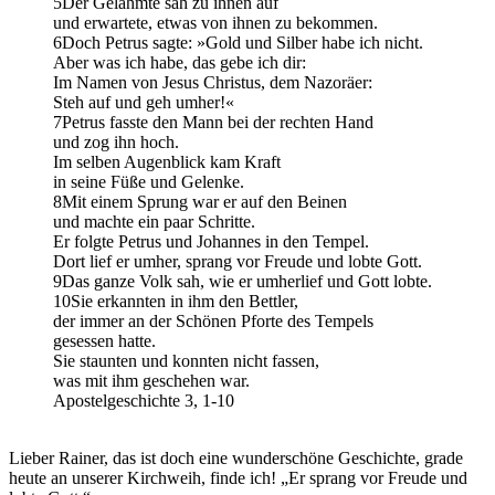
5Der Gelähmte sah zu ihnen auf
und erwartete, etwas von ihnen zu bekommen.
6Doch Petrus sagte: »Gold und Silber habe ich nicht.
Aber was ich habe, das gebe ich dir:
Im Namen von Jesus Christus, dem Nazoräer:
Steh auf und geh umher!«
7Petrus fasste den Mann bei der rechten Hand
und zog ihn hoch.
Im selben Augenblick kam Kraft
in seine Füße und Gelenke.
8Mit einem Sprung war er auf den Beinen
und machte ein paar Schritte.
Er folgte Petrus und Johannes in den Tempel.
Dort lief er umher, sprang vor Freude und lobte Gott.
9Das ganze Volk sah, wie er umherlief und Gott lobte.
10Sie erkannten in ihm den Bettler,
der immer an der Schönen Pforte des Tempels
gesessen hatte.
Sie staunten und konnten nicht fassen,
was mit ihm geschehen war.
Apostelgeschichte 3, 1-10
Lieber Rainer, das ist doch eine wunderschöne Geschichte, grade
heute an unserer Kirchweih, finde ich! „Er sprang vor Freude und