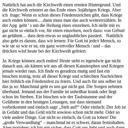
Natürlich hat auch die Kirchweih einen ernsten Hintergrund. Und
die Kirchweih erinnert an das Ende eines 3ojährigen Kriegs. Aber
ich frage: Wenn es schon dieses Friedenszeichen gibt, dass Kriege
auch enden können….dann muss man das auch weitererzählen. In
der Apg geht ' s um die Heilung eines einzelnen. Ich stelle mir es
gar nicht so einfach vor, für einen einzelnen, noch dazu: von Geburt
an gelähmt… dass dem etwas so unglaubliches passiert. Natürlich
also geht es darum, dass wir lernen: Für Gott ist jede/r Mensch, so
wie sie so wie er ist, ein ganz wertvoller Mensch / und – das
drücken wird heute bei der Kirchweih gefeiert.
Ja: Kriege können auch enden! Heute sieht es irgendwie gar nicht
danach aus, als kämen wir aus all diesen Katastrophen und Kriegen
jemals wieder raus. Ich finde es geradezu mutig und fast ein
bisschen trotzig, trotz all dieser Kriege und schlechten Nachrichten
hier fröhlich ein Friedensfest zu feiern. Und auch für uns selber ist
das ja so: Manchmal geht es uns gar nicht gut. Die Sorgen nehmen
überhand. Jemand aus der Familie ist unheilbar krank oder liegt
schon im Sterben. Ein bisschen wie der Taubstumme und der
Gelähmte in den heutigen Lesungen, nur dass niemand
vorbeikommt und einfach sagt: „Steh auf!“ Oder einfach: Der Job ist
in Gefahr und das Geld reicht sowieso schon nicht mehr. Oder so
viele andere Dinge. Gar nicht so einfach, da Gott zu loben! Die
„große Verwandlung“ – manchmal ist es schwer, daran festzuhalten.
Aber trotzdem: ich bin mir sicher, dass Gott uns liebt und auch dann