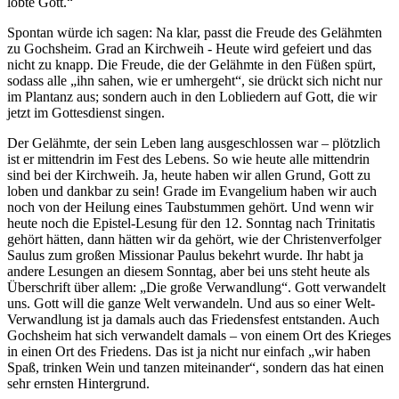
lobte Gott.“
Spontan würde ich sagen: Na klar, passt die Freude des Gelähmten
zu Gochsheim. Grad an Kirchweih - Heute wird gefeiert und das
nicht zu knapp. Die Freude, die der Gelähmte in den Füßen spürt,
sodass alle „ihn sahen, wie er umhergeht“, sie drückt sich nicht nur
im Plantanz aus; sondern auch in den Lobliedern auf Gott, die wir
jetzt im Gottesdienst singen.
Der Gelähmte, der sein Leben lang ausgeschlossen war – plötzlich
ist er mittendrin im Fest des Lebens. So wie heute alle mittendrin
sind bei der Kirchweih. Ja, heute haben wir allen Grund, Gott zu
loben und dankbar zu sein! Grade im Evangelium haben wir auch
noch von der Heilung eines Taubstummen gehört. Und wenn wir
heute noch die Epistel-Lesung für den 12. Sonntag nach Trinitatis
gehört hätten, dann hätten wir da gehört, wie der Christenverfolger
Saulus zum großen Missionar Paulus bekehrt wurde. Ihr habt ja
andere Lesungen an diesem Sonntag, aber bei uns steht heute als
Überschrift über allem: „Die große Verwandlung“. Gott verwandelt
uns. Gott will die ganze Welt verwandeln. Und aus so einer Welt-
Verwandlung ist ja damals auch das Friedensfest entstanden. Auch
Gochsheim hat sich verwandelt damals – von einem Ort des Krieges
in einen Ort des Friedens. Das ist ja nicht nur einfach „wir haben
Spaß, trinken Wein und tanzen miteinander“, sondern das hat einen
sehr ernsten Hintergrund.