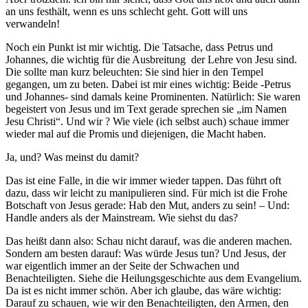
an uns festhält, wenn es uns schlecht geht. Gott will uns
verwandeln!
Noch ein Punkt ist mir wichtig. Die Tatsache, dass Petrus und
Johannes, die wichtig für die Ausbreitung der Lehre von Jesu sind.
Die sollte man kurz beleuchten: Sie sind hier in den Tempel
gegangen, um zu beten. Dabei ist mir eines wichtig: Beide -Petrus
und Johannes- sind damals keine Prominenten. Natürlich: Sie waren
begeistert von Jesus und im Text gerade sprechen sie „im Namen
Jesu Christi“. Und wir ? Wie viele (ich selbst auch) schaue immer
wieder mal auf die Promis und diejenigen, die Macht haben.
Ja, und? Was meinst du damit?
Das ist eine Falle, in die wir immer wieder tappen. Das führt oft
dazu, dass wir leicht zu manipulieren sind. Für mich ist die Frohe
Botschaft von Jesus gerade: Hab den Mut, anders zu sein! – Und:
Handle anders als der Mainstream. Wie siehst du das?
Das heißt dann also: Schau nicht darauf, was die anderen machen.
Sondern am besten darauf: Was würde Jesus tun? Und Jesus, der
war eigentlich immer an der Seite der Schwachen und
Benachteiligten. Siehe die Heilungsgeschichte aus dem Evangelium.
Da ist es nicht immer schön. Aber ich glaube, das wäre wichtig:
Darauf zu schauen, wie wir den Benachteiligten, den Armen, den